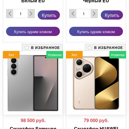
Белый EU
Черный EU
Купить
Купить
Купить одним кликом
Купить одним кликом
В ИЗБРАННОЕ
В ИЗБРАННОЕ
Хит
Новинка
Хит
Новинка
98 500
руб.
79 000
руб.
Смартфон Samsung
Смартфон HUAWEI