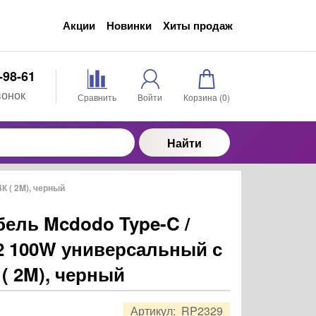
Акции
Новинки
Хиты продаж
-98-61
вонок
Сравнить
Войти
Корзина (
0
)
Найти
К ( 2M), черный
ель Mcdodo Type-C /
 2 100W универсальный с
( 2M), черный
Артикул:
RP2329